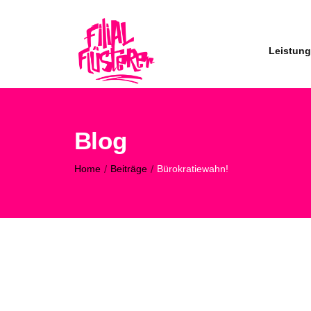
Leistun
Blog
Home
/
Beiträge
/
Bürokratiewahn!