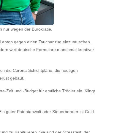
h nur wegen der Bürokratie.
n Laptop gegen einen Tauchanzug einzutauschen.
ondern weil deutsche Formulare manchmal kreativer
h die Corona‑Schichtpläne, die heutigen
erüst gebaut.
ra‑Zeit und ‑Budget für amtliche Trödler ein. Klingt
Ein guter Patentanwalt oder Steuerberater ist Gold
nd zu Kapitulieren. Sie sind der Stresstest, der