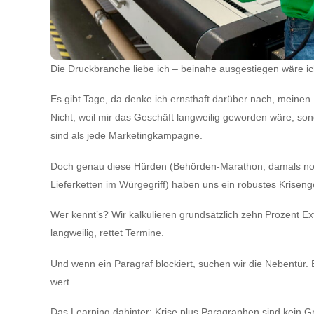
Die Druckbranche liebe ich – beinahe ausgestiegen wäre ic
Es gibt Tage, da denke ich ernsthaft darüber nach, meine
Nicht, weil mir das Geschäft langweilig geworden wäre, s
sind als jede Marketingkampagne.
Doch genau diese Hürden (Behörden‑Marathon, damals noc
Lieferketten im Würgegriff) haben uns ein robustes Kriseng
Wer kennt’s? Wir kalkulieren grundsätzlich zehn Prozent Ext
langweilig, rettet Termine.
Und wenn ein Paragraf blockiert, suchen wir die Nebentür. 
wert.
Das Learning dahinter: Krise plus Paragraphen sind kein Gru