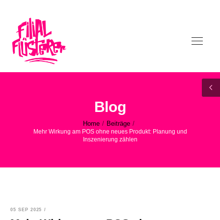
Blog
Home
Beiträge
/
/
Mehr Wirkung am POS ohne neues Produkt: Planung und
Inszenierung zählen
05 SEP 2025
/